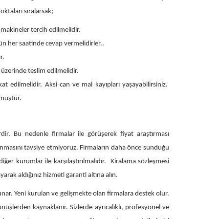
ktaları sıralarsak;
akineler tercih edilmelidir.
ün her saatinde cevap vermelidirler..
r.
üzerinde teslim edilmelidir.
 edilmelidir. Aksi can ve mal kayıpları yaşayabilirsiniz.
muştur.
rdir. Bu nedenle firmalar ile görüşerek fiyat araştırması
lınmasını tavsiye etmiyoruz. Firmaların daha önce sunduğu
diğer kurumlar ile karşılaştırılmalıdır. Kiralama sözleşmesi
arak aldığınız hizmeti garanti altına alın.
unar. Yeni kurulan ve gelişmekte olan firmalara destek olur.
üşlerden kaynaklanır. Sizlerde ayrıcalıklı, profesyonel ve