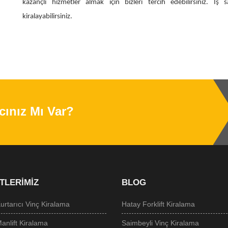
kazançlı hizmetler almak için bizleri tercih edebilirsiniz. 
kiralayabilirsiniz.
cınız Mı Var?
TLERIMIZ
BLOG
rtarıcı Vinç Kiralama
Hatay Forklift Kiralama
nlift Kiralama
Saimbeyli Vinç Kiralama