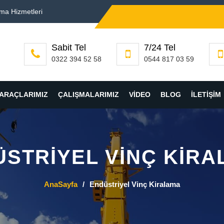
ama Hizmetleri
Sabit Tel
7/24 Tel
0322 394 52 58
0544 817 03 59
ARAÇLARIMIZ
ÇALIŞMALARIMIZ
VIDEO
BLOG
İLETIŞIM
STRIYEL VINÇ KIR
AnaSayfa
/
Endüstriyel Vinç Kiralama