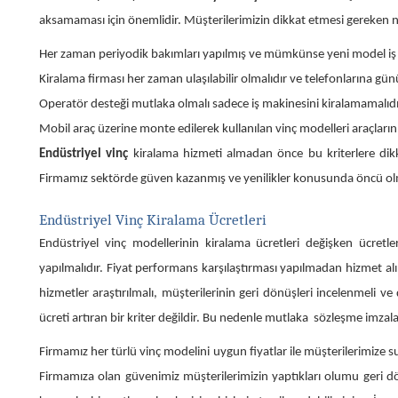
aksamaması için önemlidir. Müşterilerimizin dikkat etmesi gereken no
Her zaman periyodik bakımları yapılmış ve mümkünse yeni model iş m
Kiralama firması her zaman ulaşılabilir olmalıdır ve telefonlarına gün
Operatör desteği mutlaka olmalı sadece iş makinesini kiralamamalıdı
Mobil araç üzerine monte edilerek kullanılan vinç modelleri araçların 
Endüstriyel vinç
kiralama hizmeti almadan önce bu kriterlere dikkat
Firmamız sektörde güven kazanmış ve yenilikler konusunda öncü ol
Endüstriyel Vinç Kiralama Ücretleri
Endüstriyel vinç modellerinin kiralama ücretleri değişken ücretle
yapılmalıdır. Fiyat performans karşılaştırması yapılmadan hizmet a
hizmetler araştırılmalı, müşterilerinin geri dönüşleri incelenmeli ve 
ücreti artıran bir kriter değildir. Bu nedenle mutlaka sözleşme imzalay
Firmamız her türlü vinç modelini uygun fiyatlar ile müşterilerimize s
Firmamıza olan güvenimiz müşterilerimizin yaptıkları olumu geri dön