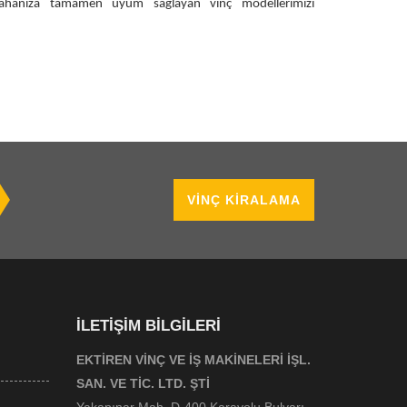
İş sahanıza tamamen uyum sağlayan vinç modellerimizi
VINÇ KIRALAMA
İLETIŞIM BILGILERI
EKTİREN VİNÇ VE İŞ MAKİNELERİ İŞL.
SAN. VE TİC. LTD. ŞTİ