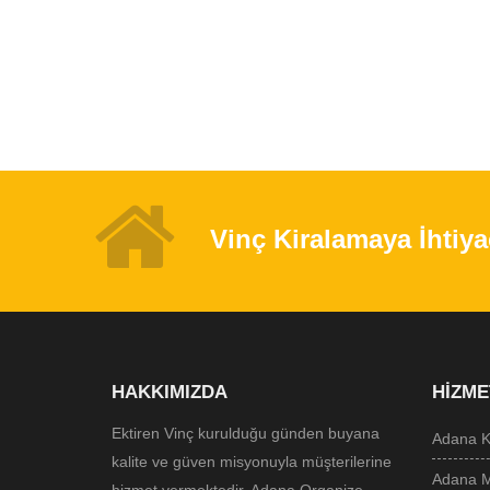
Vinç Kiralamaya İhtiya
HAKKIMIZDA
HIZME
Ektiren Vinç kurulduğu günden buyana
Adana Ku
kalite ve güven misyonuyla müşterilerine
Adana Ma