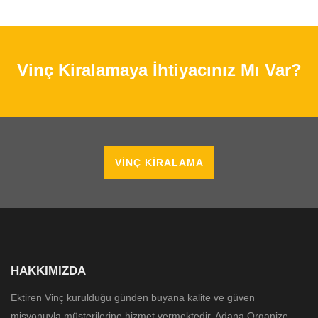
Vinç Kiralamaya İhtiyacınız Mı Var?
VINÇ KIRALAMA
HAKKIMIZDA
Ektiren Vinç kurulduğu günden buyana kalite ve güven
misyonuyla müşterilerine hizmet vermektedir. Adana Organize