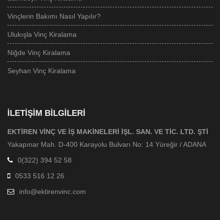
Vinçlerin Bakımı Nasıl Yapılır?
Ulukışla Vinç Kiralama
Niğde Vinç Kiralama
Seyhan Vinç Kiralama
İLETIŞIM BILGILERI
EKTİREN VİNÇ VE İŞ MAKİNELERİ İŞL. SAN. VE TİC. LTD. ŞTİ
Yakapınar Mah. D-400 Karayolu Bulvarı No: 14 Yüreğir / ADANA
0(322) 394 52 58
0533 516 12 26
info@ektirenvinc.com